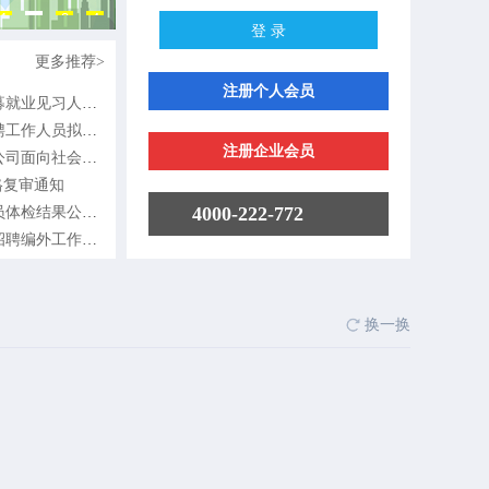
2
1
3
4
更多推荐>
注册个人会员
业见习人员55
作人员拟聘用人
注册企业会员
面向社会招聘招
格复审通知
4000-222-772
检结果公告（三
编外工作人员体
换一换