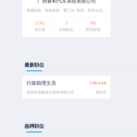
广西春和汽车系统有限公司
机械制造、机电设备、重工业
|
私营．民营企业
|
10～50人
11311
3
0%
关注度
在招职位
简历处理
最新职位
行政助理文员
3.8K-8.6K
亳州市淑豪电子商务有限公司
亳州市
急聘职位