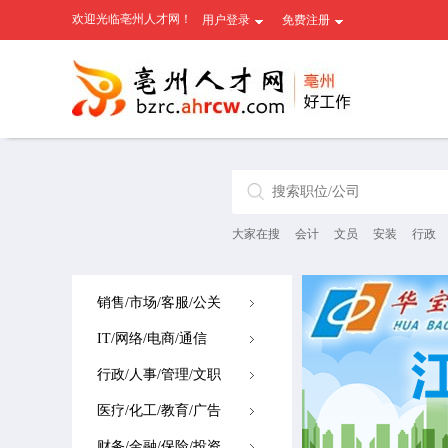
欢迎光临亳州人才网！
用户登录
免费注册
大家在搜
会计
文员
安装
行政
销售/市场/客服/公关
IT/网络/电商/通信
行政/人事/管理/文职
医疗/化工/教育/广告
财务/金融/保险/投资